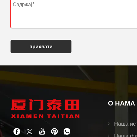
прихвати
О НАМА
Наша ис
Наша фа