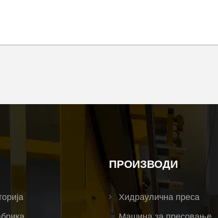
ПРОИЗВОДИ
торија
Хидраулична преса
брика
Машина за пресовање