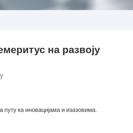
емеритус на развоју
ку
а путу ка иновацијама и изазовима.