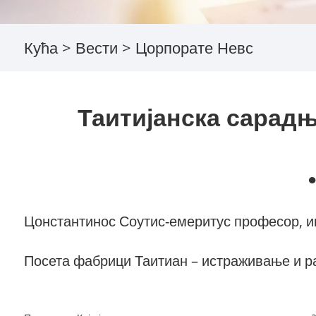
Кућа
>
Вести
>
Цорпорате Невс
Таитијанска сарадњ
Цонстантинос Соутис-емеритус професор, 
Посета фабрици Таитиан – истраживање и раз