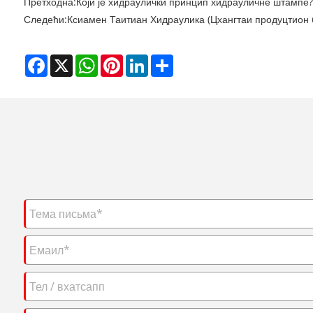
Претходна:
Који је хидраулички принцип хидрауличне штампе?
Следећи:
Ксиамен Таитиан Хидраулика (Цхангтаи продуцтион б
Facebook
X
WhatsApp
Pinterest
LinkedIn
Share