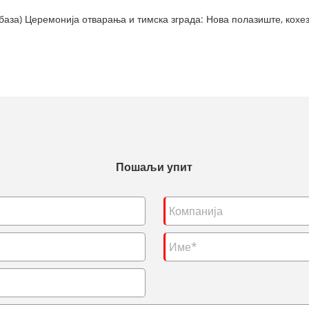
аза) Церемонија отварања и тимска зграда: Нова полазиште, кохез
Пошаљи упит