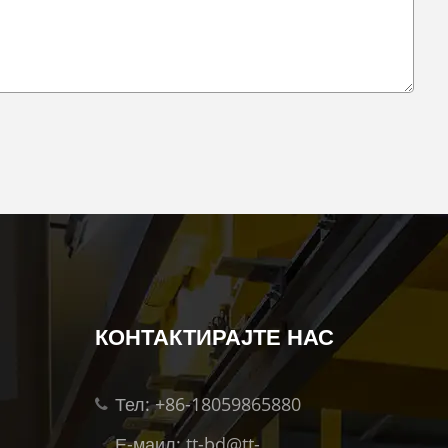
КОНТАКТИРАЈТЕ НАС
Тел: +86-18059865880
Е-маил: tt-bd@tt-