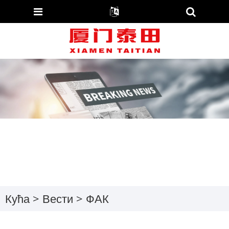
Кућа
>
Вести
> ФАК