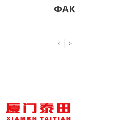
ФАК
<
>