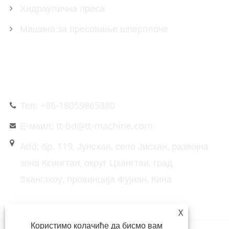
Хидраулична преса
Машина за пресовање шперплоче
КОНТАКТИРАЈТЕ НАС
Тел: +86-18059865880
Е-маил: tt-bd@tt-machine.com
Add: бр. 119, Јунсхан, село Јисхан, развојна
зона Ксингтаи, округ Цхангтаи, град
Зхангзхоу, провинција Фујиан, Кина
X
Користимо колачиће да бисмо вам