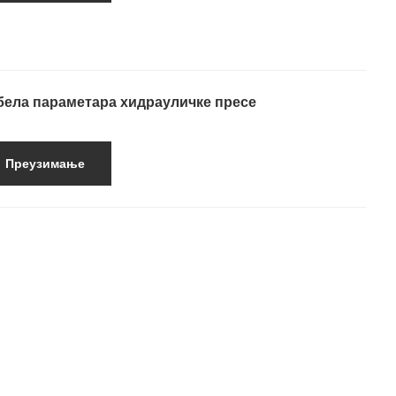
бела параметара хидрауличке пресе
Преузимање