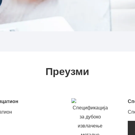
Преузми
ицатион
Сп
пр
атион
Сп