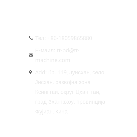
КОНТАКТИРАЈТЕ НАС
Тел: +86-18059865880
Е-маил: tt-bd@tt-
machine.com
Add: бр. 119, Јунсхан, село
Јисхан, развојна зона
Ксингтаи, округ Цхангтаи,
град Зхангзхоу, провинција
Фујиан, Кина