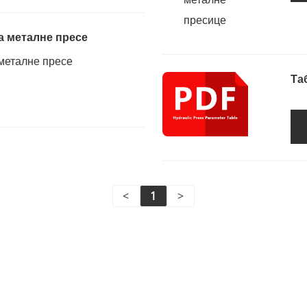
а металне пресе
металне пресе
Та
<
1
>