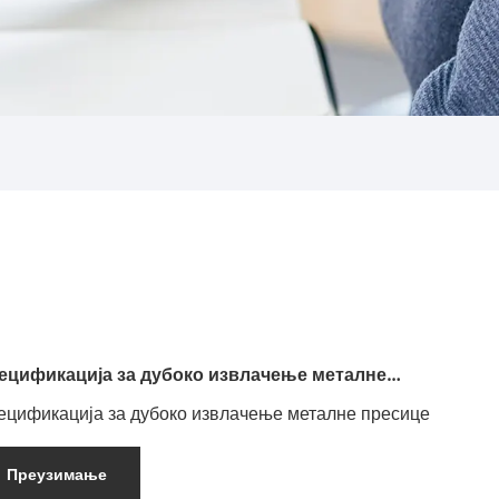
ецификација за дубоко извлачење металне
есице
ецификација за дубоко извлачење металне пресице
Преузимање