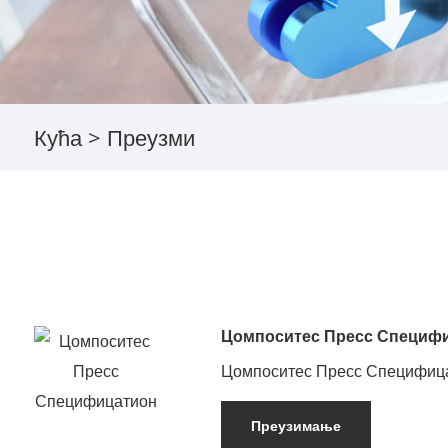
Кућа
>
Преузми
Цомпоситес Пресс Специф
Цомпоситес Пресс Специфиц
Преузимање