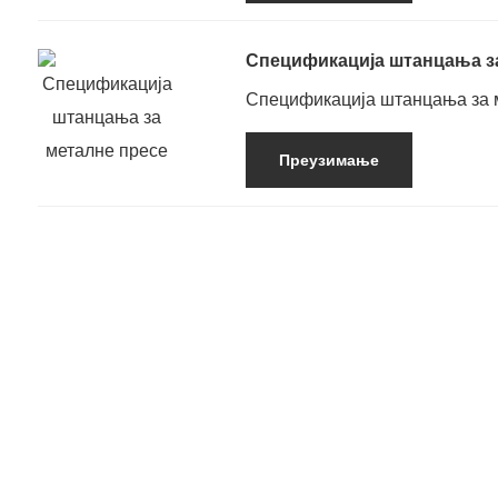
Спецификација штанцања з
Спецификација штанцања за 
Преузимање