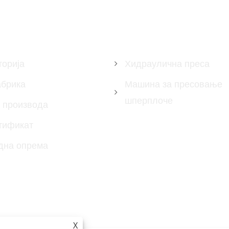
ПРОИЗВОДИ
торија
Хидраулична преса
брика
Машина за пресовање
шперплоче
 производа
тификат
дна опрема
X