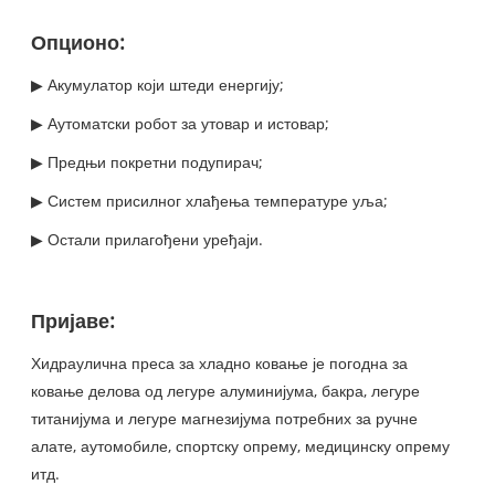
Опционо:
▶ Акумулатор који штеди енергију;
▶ Аутоматски робот за утовар и истовар;
▶ Предњи покретни подупирач;
▶ Систем присилног хлађења температуре уља;
▶ Остали прилагођени уређаји.
Пријаве:
Хидраулична преса за хладно ковање је погодна за
ковање делова од легуре алуминијума, бакра, легуре
титанијума и легуре магнезијума потребних за ручне
алате, аутомобиле, спортску опрему, медицинску опрему
итд.