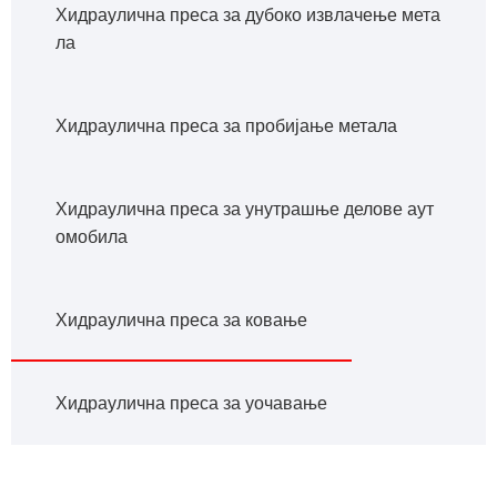
Хидраулична преса за дубоко извлачење мета
ла
Хидраулична преса за пробијање метала
Хидраулична преса за унутрашње делове аут
омобила
Хидраулична преса за ковање
Хидраулична преса за уочавање