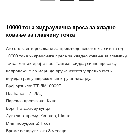
10000 тона хидраулична преса за хладно
ковање за главчину точка
Ако сте заинтересовани за производе високог квалитета од
10000 тона хидрауличке пресе за хладно ковање за главчину
точка, контактирајте нас. Таитиан хидрауличне пресе су
направљене по мери да пруже изузетну прецизност и
поуздан рад у широком спектру апликација.
Број артикла: ТТ-ЛМ10000Т
Плаћање: Т/Т,Л/Ц
Порекло производа: Кина
Боја: По захтеву купца
Лука за отпрему: Кингдао, Шангај
Мин. поруџбина: 1 сет
Време испоруке: око 8 месеци