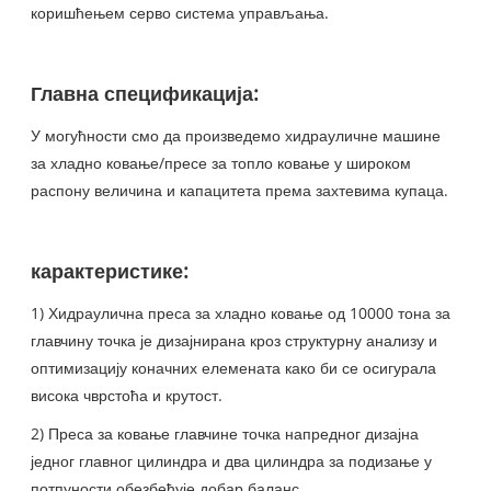
коришћењем серво система управљања.
Главна спецификација:
У могућности смо да произведемо хидрауличне машине
за хладно ковање/пресе за топло ковање у широком
распону величина и капацитета према захтевима купаца.
карактеристике:
1) Хидраулична преса за хладно ковање од 10000 тона за
главчину точка је дизајнирана кроз структурну анализу и
оптимизацију коначних елемената како би се осигурала
висока чврстоћа и крутост.
2) Преса за ковање главчине точка напредног дизајна
једног главног цилиндра и два цилиндра за подизање у
потпуности обезбеђује добар баланс.