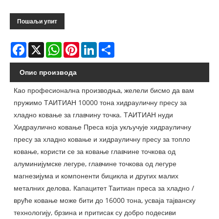
Пошаљи упит
Facebook
X
WhatsApp
Pinterest
LinkedIn
Share
Опис производа
Као професионална производња, желели бисмо да вам
пружимо ТАИТИАН 10000 тона хидрауличну пресу за
хладно ковање за главчину точка. ТАИТИАН нуди
Хидраулично ковање Преса која укључује хидрауличну
пресу за хладно ковање и хидрауличну пресу за топло
ковање, користи се за ковање главчине точкова од
алуминијумске легуре, главчине точкова од легуре
магнезијума и компоненти бицикла и других малих
металних делова. Капацитет Таитиан преса за хладно /
вруће ковање може бити до 16000 тона, усваја тајванску
технологију, брзина и притисак су добро подесиви