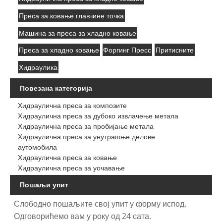
Преса за ковање главчине точка
Машина за преса за хладно ковање
Преса за хладно ковање
Форгинг Пресс
Притисните
Хидраулика
Повезана категорија
Хидраулична преса за композите
Хидраулична преса за дубоко извлачење метала
Хидраулична преса за пробијање метала
Хидраулична преса за унутрашње делове
аутомобила
Хидраулична преса за ковање
Хидраулична преса за уочавање
Пошаљи упит
Слободно пошаљите свој упит у форму испод.
Одговорићемо вам у року од 24 сата.