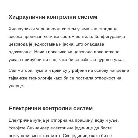
Хидраулични контролни систем
Хидраулички управљачки систем узима као стандард
високо прецизан логички систем вентила. Конфигурација
цевовода је једноставна и јасна, што олакшава
одржавање. Начин повезивања цевовода првенствено
усваја прирубнички спој како би се избегло цурење уља.
Сви мотори, пумпе и цеви су уграђени на основу напредне
тајванске технологије како би се постигла отпорност на
ударце.
Електрични контролни систем
Електрична кутија је отпорна на прашину, воду и уље.
Усвојите Сцхнеидер електричне јединице да бисте
осигурали висок квалитет. Све јединице како би се