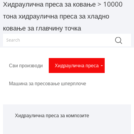
Хидраулична преса за ковање
> 10000
тона хидраулична преса за хладно
ковање за главчину точка
Сви производи
Хидраулична преса
Машина за пресовање шперплоче
Хидраулична преса за композите