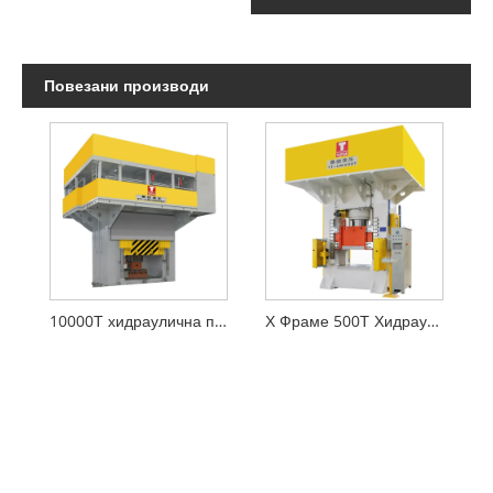
Повезани производи
10000Т хидраулична преса за ковање за фелге точкова
Х Фраме 500Т Хидраулична машина за хладно ковање