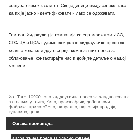
осигурао висок квалитет. Све јединице имају ознаке, тако
да их је јасно идентификовати и лако се одржавати.
Таитиан Хидраулиц је компанија са сертификатом ИСО,
СГС, ЦЕ и ЦСА, нудимо вам разне хидрауличке пресе за
хладно ковање и друге серије композитних преса за
обликовање. контактирајте нас и добијте детаље о нашој
машини.
Хот Тагс: 10000 тона хидраулична преса за хладно ковање
за главчину точка, Кина, произвођачи, добављачи,
фабрика, прилагођена, напредна, најновија продаја,
куповина, цена
Ознака производа
Хидраулична преса за хладно ковање