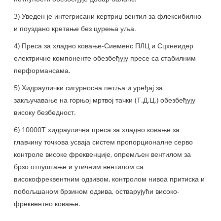
3) Уведен је интегрисани кертриџ вентил за флексибилно
и поуздано кретање без цурења уља.
4) Преса за хладно ковање-Сиеменс ПЛЦ и Сцхнеидер
електричне компоненте обезбеђују пресе са стабилним
перформансама.
5) Хидраулички сигурносна петља и уређај за
закључавање на горњој мртвој тачки (Т.Д.Ц.) обезбеђују
високу безбедност.
6) 10000Т хидраулична преса за хладно ковање за
главчину точкова усваја систем пропорционалне серво
контроле високе фреквенције, опремљен вентилом за
брзо отпуштање и утичним вентилом са
високофреквентним одзивом, контролом нивоа притиска и
побољшаном брзином одзива, остварујући високо-
фреквентно ковање.